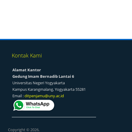
UNY Raih Akreditasi Internasional ACQ
untuk 17 Program Studi dengan Statu
Fully Accredited
by Admin |
July 13, 2026
Kontak Kami
Alamat Kantor
Gedung Imam Bernadib Lantai 6
Universitas Negeri Yogyakarta
Kampus Karangmalang, Yogyakarta 55281
Email :
ditpenjamu@uny.ac.id
Program Stu
UNY Ja
Akreditasi
Copyright © 2026,