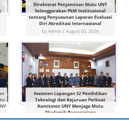
Direktorat Penjaminan Mutu UNY
Selenggarakan PkM Institusional
T
tentang Penyusunan Laporan Evaluasi
Diri Akreditasi Internasional
by Admin |
August 05, 2026
an
Asesmen Lapangan S2 Pendidikan
utu
Teknologi dan Kejuruan Perkuat
UNY
Komitmen UNY Menjaga Mutu
Akademik Pascasarjana
by Admin |
July 23, 2026