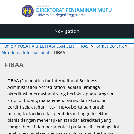
Navigation
You are here
Home
»
PUSAT AKREDITASI DAN SERTIFIKASI
»
Format Borang
»
Akreditasi Internasional
» FIBAA
FIBAA
FIBAA (Foundation for International Business
Administration Accreditation) adalah lembaga
akreditasi internasional yang berfokus pada program
studi di bidang manajemen, bisnis, dan ekonomi.
Berdiri sejak tahun 1994, FIBAA bertujuan untuk
meningkatkan kualitas pendidikan tinggi di sektor
bisnis dengan menerapkan standar akreditasi yang
komprehensif dan berorientasi pada hasil. Lembaga ini
telah mendapatkan pengakuan global dan berfungsi