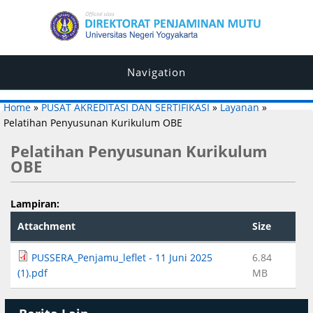
Navigation
You are here
Home
»
PUSAT AKREDITASI DAN SERTIFIKASI
»
Layanan
»
Pelatihan Penyusunan Kurikulum OBE
Pelatihan Penyusunan Kurikulum
OBE
Lampiran:
Attachment
Size
PUSSERA_Penjamu_leflet - 11 Juni 2025
6.84
(1).pdf
MB