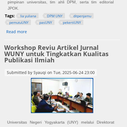
pimpinan universitas, tim ahli DPM, serta tim editorial
JPOK.
Tags:
lia yuliana
DPM UNY
ditpenjamu
pemutuUNY
pasUNY
pekertiUNY
Read more
about Workshop Reviu Artikel Akselerasi Penerbitan
Jurnal Pedagogi Olahraga dan Kesehatan
Workshop Reviu Artikel Jurnal
WUNY untuk Tingkatkan Kualitas
Publikasi Ilmiah
Submitted by
Syauqi
on Tue, 2025-06-24 23:00
Universitas Negeri Yogyakarta (UNY) melalui Direktorat