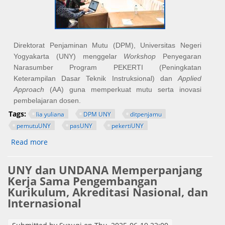
Direktorat Penjaminan Mutu (DPM), Universitas Negeri
Yogyakarta (UNY) menggelar
Workshop
Penyegaran
Narasumber Program PEKERTI (Peningkatan
Keterampilan Dasar Teknik Instruksional) dan
Applied
Approach
(AA) guna memperkuat mutu serta inovasi
pembelajaran dosen.
Tags:
lia yuliana
DPM UNY
ditpenjamu
pemutuUNY
pasUNY
pekertiUNY
Read more
about UNY Selenggarakan Workshop Penyegaran
Narasumber PEKERTI dan AA untuk Tingkatkan
Mutu dan Inovasi Pembelajaran
UNY dan UNDANA Memperpanjang
Kerja Sama Pengembangan
Kurikulum, Akreditasi Nasional, dan
Internasional