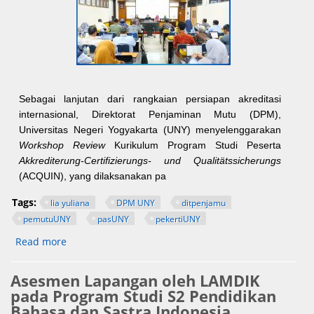
Sebagai lanjutan dari rangkaian persiapan akreditasi
internasional, Direktorat Penjaminan Mutu (DPM),
Universitas Negeri Yogyakarta (UNY) menyelenggarakan
Workshop Review
Kurikulum Program Studi Peserta
Akkrediterung-Certifizierungs- und Qualitätssicherungs
(ACQUIN), yang dilaksanakan pa
Tags:
lia yuliana
DPM UNY
ditpenjamu
pemutuUNY
pasUNY
pekertiUNY
Read more
about DPM UNY Fasilitasi Workshop Penyelarasan
Kurikulum bagi Klaster A ACQUIN FIP
Asesmen Lapangan oleh LAMDIK
pada Program Studi S2 Pendidikan
Bahasa dan Sastra Indonesia