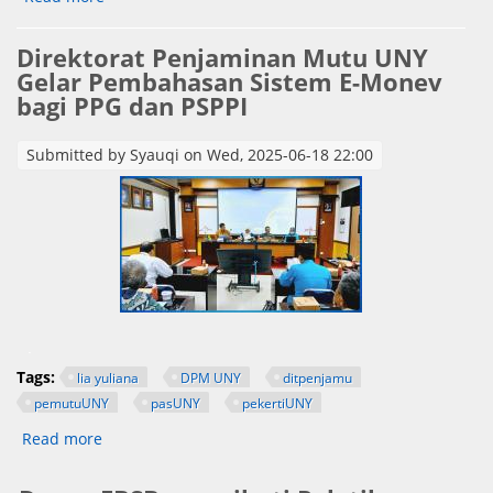
Program Studi S1 Pendidikan Seni Rupa UNY
Direktorat Penjaminan Mutu UNY
Gelar Pembahasan Sistem E-Monev
bagi PPG dan PSPPI
Submitted by
Syauqi
on Wed, 2025-06-18 22:00
.
Tags:
lia yuliana
DPM UNY
ditpenjamu
pemutuUNY
pasUNY
pekertiUNY
Read more
about Direktorat Penjaminan Mutu UNY Gelar
Pembahasan Sistem E-Monev bagi PPG dan PSPPI