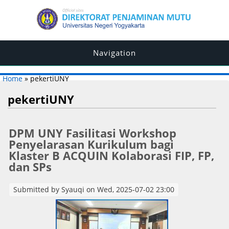
Navigation
You are here
Home
» pekertiUNY
pekertiUNY
DPM UNY Fasilitasi Workshop
Penyelarasan Kurikulum bagi
Klaster B ACQUIN Kolaborasi FIP, FP,
dan SPs
Submitted by
Syauqi
on Wed, 2025-07-02 23:00