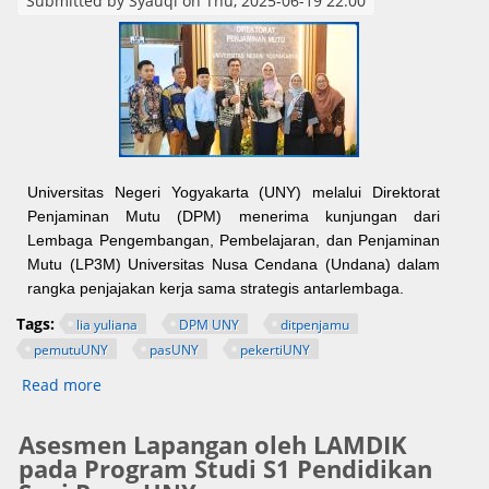
Submitted by
Syauqi
on Thu, 2025-06-19 22:00
Universitas Negeri Yogyakarta (UNY) melalui Direktorat
Penjaminan Mutu (DPM) menerima kunjungan dari
Lembaga Pengembangan, Pembelajaran, dan Penjaminan
Mutu (LP3M) Universitas Nusa Cendana (Undana) dalam
rangka penjajakan kerja sama strategis antarlembaga.
Tags:
lia yuliana
DPM UNY
ditpenjamu
pemutuUNY
pasUNY
pekertiUNY
Read more
about UNY dan UNDANA Memperpanjang Kerja
Sama Pengembangan Kurikulum, Akreditasi
Nasional, dan Internasional
Asesmen Lapangan oleh LAMDIK
pada Program Studi S1 Pendidikan