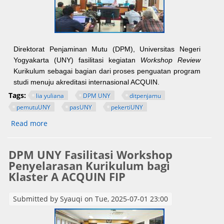
Direktorat Penjaminan Mutu (DPM), Universitas Negeri
Yogyakarta (UNY) fasilitasi kegiatan
Workshop Review
Kurikulum sebagai bagian dari proses penguatan program
studi menuju akreditasi internasional ACQUIN.
Tags:
lia yuliana
DPM UNY
ditpenjamu
pemutuUNY
pasUNY
pekertiUNY
Read more
about DPM UNY Fasilitasi Workshop Penyelarasan
Kurikulum bagi Klaster B ACQUIN Kolaborasi FIP, FP,
dan SPs
DPM UNY Fasilitasi Workshop
Penyelarasan Kurikulum bagi
Klaster A ACQUIN FIP
Submitted by
Syauqi
on Tue, 2025-07-01 23:00