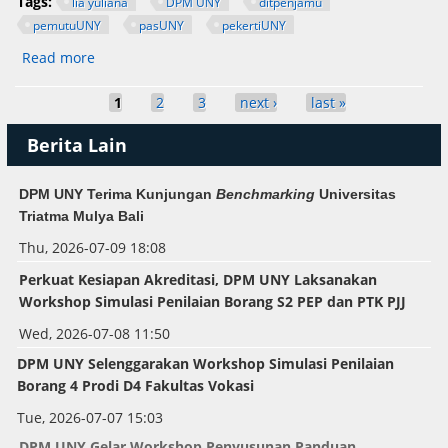
Tags:
lia yuliana
DPM UNY
ditpenjamu
pemutuUNY
pasUNY
pekertiUNY
Read more
about Dosen FBSB mengikuti Pelatihan Applied
Approach di Direktorat Penjaminan Mutu
Pages
Universitas Negeri Yogyakarta
1
2
3
next ›
last »
Berita Lain
DPM UNY Terima Kunjungan
Benchmarking
Universitas
Triatma Mulya Bali
Thu, 2026-07-09 18:08
Perkuat Kesiapan Akreditasi, DPM UNY Laksanakan
Workshop Simulasi Penilaian Borang S2 PEP dan PTK PJJ
Wed, 2026-07-08 11:50
DPM UNY Selenggarakan
Workshop
Simulasi Penilaian
Borang 4 Prodi D4 Fakultas Vokasi
Tue, 2026-07-07 15:03
DPM UNY Gelar Workshop Penyusunan Panduan