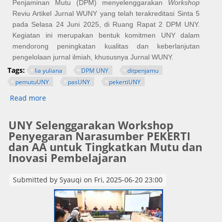
Penjaminan Mutu (DPM) menyelenggarakan
Workshop
Reviu Artikel Jurnal WUNY yang telah terakreditasi Sinta 5
pada Selasa 24 Juni 2025, di Ruang Rapat 2 DPM UNY.
Kegiatan ini merupakan bentuk komitmen UNY dalam
mendorong peningkatan kualitas dan keberlanjutan
pengelolaan jurnal ilmiah, khususnya Jurnal WUNY.
Tags:
lia yuliana
DPM UNY
ditpenjamu
pemutuUNY
pasUNY
pekertiUNY
Read more
about Workshop Reviu Artikel Jurnal WUNY untuk
Tingkatkan Kualitas Publikasi Ilmiah
UNY Selenggarakan Workshop
Penyegaran Narasumber PEKERTI
dan AA untuk Tingkatkan Mutu dan
Inovasi Pembelajaran
Submitted by
Syauqi
on Fri, 2025-06-20 23:00