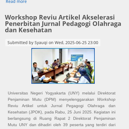
Read more
about Asesmen Lapangan oleh LAMDIK pada
Program Studi S2 Pendidikan Bahasa dan Sastra
Indonesia
Workshop Reviu Artikel Akselerasi
Penerbitan Jurnal Pedagogi Olahraga
dan Kesehatan
Submitted by
Syauqi
on Wed, 2025-06-25 23:00
Universitas Negeri Yogyakarta (UNY) melalui Direktorat
Penjaminan Mutu (DPM) menyelenggarakan
Workshop
Reviu Artikel untuk Jurnal Pegagogi Olahraga dan
Kesehatan (JPOK), pada Rabu, 25 Juni 2025. Kegiatan ini
berlangsung di Ruang Rapat 2 Direktorat Penjaminan
Mutu UNY dan dihadiri oleh 39 peserta yang terdiri dari