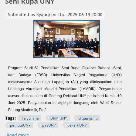
Seni Rupa UNY
Submitted by
Syauqi
on Thu, 2025-06-19 20:00
Program Studi S1 Pendidikan Seni Rupa, Fakultas Bahasa, Seni,
dan Budaya (FBSB) Universitas Negeri Yogyakarta (UNY)
melaksanakan Asesmen Lapangan (AL) yang dilaksanakan oleh
Lembaga Akreditasi Mandiri Pendidikan (LAMDIK). Penyambutan
asesor dilaksanakan di Gedung Rektorat UNY pada hari Kamis, 19
Juni 2025. Penyambutan ini dipimpin langsung oleh Wakil Rektor
Bidang Akademik, Prof.
Tags:
lia yuliana
DPM UNY
ditpenjamu
pemutuUNY
pasUNY
pekertiUNY
Read more
about Asesmen Lapangan oleh LAMDIK pada