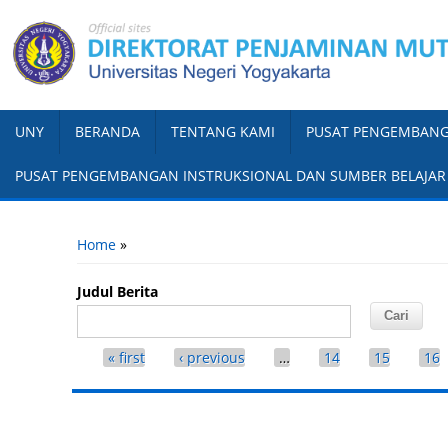
UNY
BERANDA
TENTANG KAMI
PUSAT PENGEMBANG
PUSAT PENGEMBANGAN INSTRUKSIONAL DAN SUMBER BELAJAR
You are here
Home
»
Judul Berita
Pages
« first
‹ previous
…
14
15
16