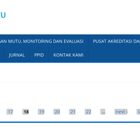
AN MUTU, MONITORING DAN EVALUASI
PUSAT AKREDITASI DA
JURNAL
PPID
KONTAK KAMI
17
18
19
20
21
22
…
next ›
l