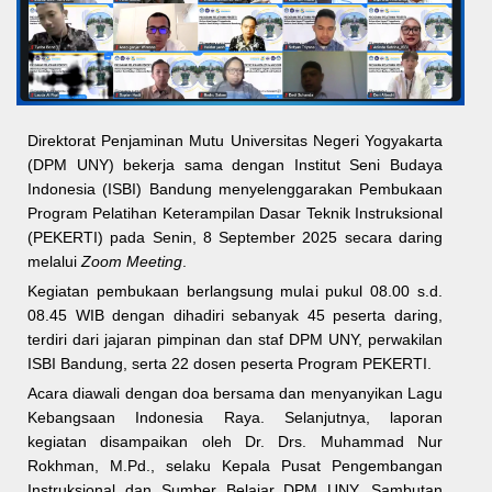
Direktorat Penjaminan Mutu Universitas Negeri Yogyakarta
(DPM UNY) bekerja sama dengan Institut Seni Budaya
Indonesia (ISBI) Bandung menyelenggarakan Pembukaan
Program Pelatihan Keterampilan Dasar Teknik Instruksional
(PEKERTI) pada Senin, 8 September 2025 secara daring
melalui
Zoom Meeting
.
Kegiatan pembukaan berlangsung mulai pukul 08.00 s.d.
08.45 WIB dengan dihadiri sebanyak 45 peserta daring,
terdiri dari jajaran pimpinan dan staf DPM UNY, perwakilan
ISBI Bandung, serta 22 dosen peserta Program PEKERTI.
Acara diawali dengan doa bersama dan menyanyikan Lagu
Kebangsaan Indonesia Raya. Selanjutnya, laporan
kegiatan disampaikan oleh Dr. Drs. Muhammad Nur
Rokhman, M.Pd., selaku Kepala Pusat Pengembangan
Instruksional dan Sumber Belajar DPM UNY. Sambutan