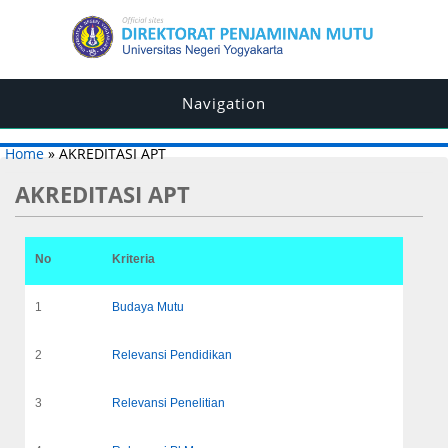
Navigation
You are here
Home
» AKREDITASI APT
AKREDITASI APT
No
Kriteria
1
Budaya Mutu
2
Relevansi Pendidikan
3
Relevansi Penelitian